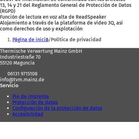
13, 14 y 21 del Reglamento General de Protección de Datos
(RGPD)
Función de lectura en voz alta de ReadSpeaker
Alojamiento a través de la plataforma de vídeo 3Q, así
como derechos de uso y explotación
Estás
Página de inicio
Política de privacidad
aquí:
Zona
Thermische Verwertung Mainz GmbH
Industriestraße 70
de
55120 Maguncia
los
06131 9715108
pies
info
tvm.mainz
de
Servicio
Pie de imprenta
Protección de datos
Configuración de la protección de datos
Accesibilidad