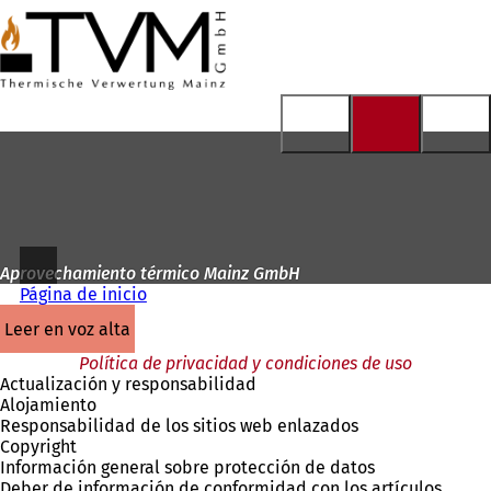
A
la
Saltar al contenido
página
de
inicio
Aprovechamiento térmico Mainz GmbH
Página de inicio
leer en voz alta
Política de privacidad y condiciones de uso
Actualización y responsabilidad
Alojamiento
Responsabilidad de los sitios web enlazados
Copyright
Información general sobre protección de datos
Deber de información de conformidad con los artículos