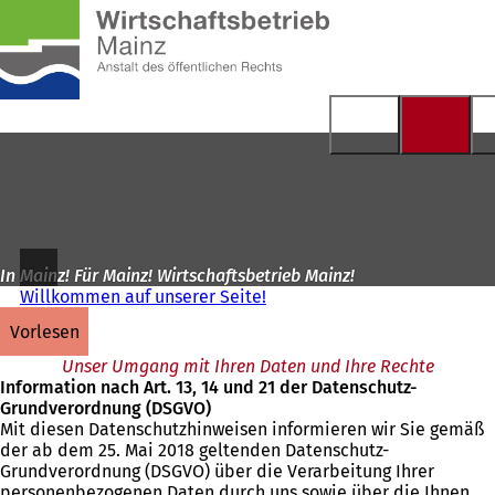
Zur
Startseite
Inhalt anspringen
In Mainz! Für Mainz! Wirtschaftsbetrieb Mainz!
Willkommen auf unserer Seite!
vorlesen
Unser Umgang mit Ihren Daten und Ihre Rechte
Information nach Art. 13, 14 und 21 der Datenschutz-
Grundverordnung (DSGVO)
Mit diesen Datenschutzhinweisen informieren wir Sie gemäß
der ab dem 25. Mai 2018 geltenden Datenschutz-
Grundverordnung (DSGVO) über die Verarbeitung Ihrer
personenbezogenen Daten durch uns sowie über die Ihnen