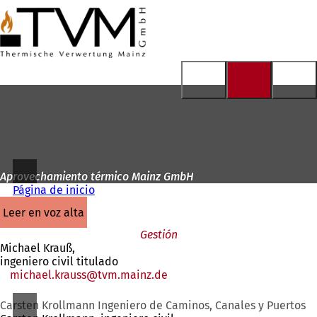
A
la
Saltar al contenido
página
de
inicio
Aprovechamiento térmico Mainz GmbH
Página de inicio
leer en voz alta
Gestión
Michael Krauß,
ingeniero civil titulado
michael.krauss
tvm.mainz
de
Carsten Krollmann Ingeniero de Caminos, Canales y Puertos