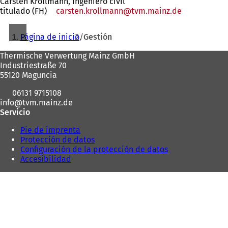
Carsten Krollmann, ingeniero civil
titulado (FH)
carsten.krollmann
tvm.mainz
de
Estás
Página de inicio
Gestión
aquí:
Zona
Thermische Verwertung Mainz GmbH
Industriestraße 70
de
55120 Maguncia
los
06131 9715108
pies
info
tvm.mainz
de
Servicio
Pie de imprenta
Protección de datos
Configuración de la protección de datos
Accesibilidad