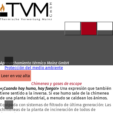
A
la
Saltar al contenido
página
de
inicio
Aprovechamiento térmico Mainz GmbH
Protección del medio ambiente
leer en voz alta
Chimenea y gases de escape
«¡Cuando hay humo, hay fuego!»
Una expresión que también
tiene sentido a la inversa. Si ese humo sale de la chimenea
de una planta industrial, a menudo se caldean los ánimos.
Equipada con sistemas de filtrado de última generación: Las
chimeneas de la planta de incineración de lodos de