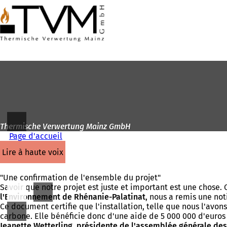
Vers
la
Accéder au contenu
page
d'accueil
Thermische Verwertung Mainz GmbH
Page d'accueil
lire à haute voix
"Une confirmation de l'ensemble du projet"
Savoir que notre projet est juste et important est une chose.
l'Environnement
de Rhénanie-Palatinat
, nous a remis une no
Ce document certifie que l'installation, telle que nous l'avo
carbone. Elle bénéficie donc d'une aide de 5 000 000 d'euros de
Jeanette Wetterling, présidente de l'assemblée générale de