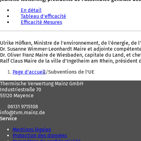
En détail
Tableau d'efficacité
Efficacité Mesures
Ulrike Höfken, Ministre de l'environnement, de l'énergie, de 
Dr. Susanne Wimmer-Leonhardt Maire et adjointe compétente d
Dr. Oliver Franz Maire de Wiesbaden, capitale du Land, et ch
Ralf Claus Maire de la ville d'Ingelheim am Rhein, président 
Vous
Page d'accueil
Subventions de l'UE
êtes
Pied
Thermische Verwertung Mainz GmbH
ici
Industriestraße 70
de
:
55120 Mayence
page
06131 9715108
info
tvm.mainz
de
Service
Mentions légales
Protection des données