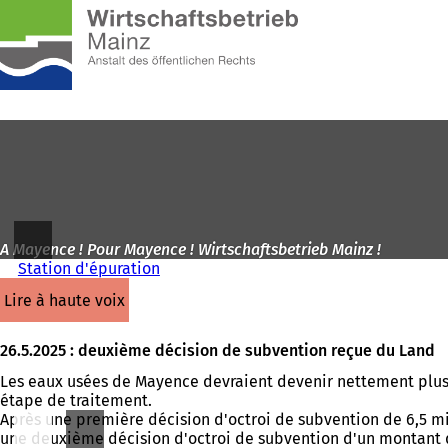
Vers
la
Accéder au contenu
page
d'accueil
A Mayence ! Pour Mayence ! Wirtschaftsbetrieb Mainz !
Station d'épuration
lire à haute voix
26.5.2025 : deuxième décision de subvention reçue du Land
Les eaux usées de Mayence devraient devenir nettement plus pr
étape de traitement.
Après une première décision d'octroi de subvention de 6,5 mil
une deuxième décision d'octroi de subvention d'un montant de 