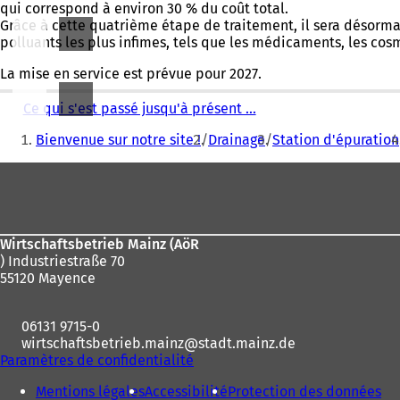
qui correspond à environ 30 % du coût total.
Grâce à cette quatrième étape de traitement, il sera désormai
polluants les plus infimes, tels que les médicaments, les cos
La mise en service est prévue pour 2027.
Ce qui s'est passé jusqu'à présent ...
Vous
Bienvenue sur notre site !
Drainage
Station d'épuration
êtes
Pied
ici
de
:
page
Wirtschaftsbetrieb Mainz (AöR
) Industriestraße 70
55120 Mayence
06131 9715-0
wirtschaftsbetrieb.mainz
stadt.mainz
de
Paramètres de confidentialité
Mentions légales
Accessibilité
Protection des données