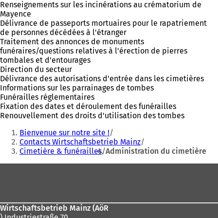
Renseignements sur les incinérations au crématorium de
Mayence
Délivrance de passeports mortuaires pour le rapatriement
de personnes décédées à l'étranger
Traitement des annonces de monuments
funéraires/questions relatives à l'érection de pierres
tombales et d'entourages
Direction du secteur
Délivrance des autorisations d'entrée dans les cimetières
Informations sur les parrainages de tombes
Funérailles réglementaires
Fixation des dates et déroulement des funérailles
Renouvellement des droits d'utilisation des tombes
Vous
Bienvenue sur notre site !
êtes
Contacts Wirtschaftsbetrieb Mainz
Cimetière & funérailles
Administration du cimetière
ici
:
Pied
de
page
Wirtschaftsbetrieb Mainz (AöR
) Industriestraße 70