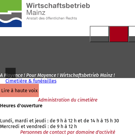
Vers
la
Accéder au contenu
page
d'accueil
A Mayence ! Pour Mayence ! Wirtschaftsbetrieb Mainz !
Cimetière & funérailles
lire à haute voix
Administration du cimetière
Heures d'ouverture
Lundi, mardi et jeudi : de 9 h à 12 h et de 14 h à 15 h 30
Mercredi et vendredi : de 9 h à 12 h
Personnes de contact par domaine d'activité