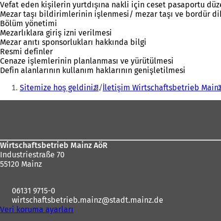
Vefat eden kişilerin yurtdışına nakli için ceset pasaportu dü
Mezar taşı bildirimlerinin işlenmesi/ mezar taşı ve bordür dik
Bölüm yönetimi
Mezarlıklara giriş izni verilmesi
Mezar anıtı sponsorlukları hakkında bilgi
Resmi definler
Cenaze işlemlerinin planlanması ve yürütülmesi
Defin alanlarının kullanım haklarının genişletilmesi
Buradasınız:
Sitemize hoş geldiniz!
İletişim Wirtschaftsbetrieb Main
Ayak
bölgesi
Wirtschaftsbetrieb Mainz AöR
Industriestraße 70
55120 Mainz
06131 9715-0
wirtschaftsbetrieb.mainz
stadt.mainz
de
Veri koruma ayarları