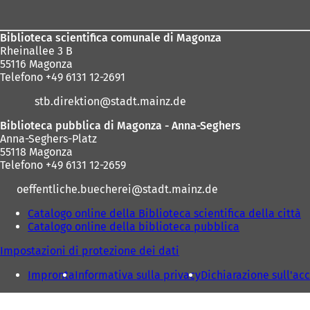
dei
piedi
Biblioteca scientifica comunale di Magonza
Rheinallee 3 B
55116 Magonza
Telefono +49 6131 12-2691
stb.direktion
stadt.mainz
de
Biblioteca pubblica di Magonza - Anna-Seghers
Anna-Seghers-Platz
55118 Magonza
Telefono +49 6131 12-2659
oeffentliche.buecherei
stadt.mainz
de
Catalogo online della Biblioteca scientifica della città
(
Catalogo online della biblioteca pubblica
(
S
S
i
Impostazioni di protezione dei dati
i
a
a
p
Impronta
Informativa sulla privacy
Dichiarazione sull'acc
p
r
r
e
e
i