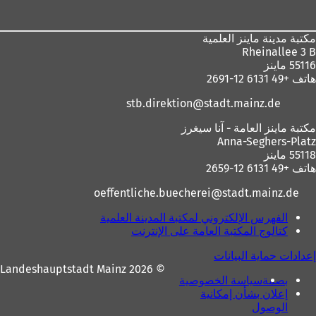
القدم
مكتبة مدينة ماينز العلمية
Rheinallee 3 B
55116 ماينز
هاتف +49 6131 12-2691
stb.direktion
stadt.mainz
de
مكتبة ماينز العامة - آنا سيغرز
Anna-Seghers-Platz
55118 ماينز
هاتف +49 6131 12-2659
oeffentliche.buecherei
stadt.mainz
de
الفهرس الإلكتروني لمكتبة المدينة العلمية
(
كتالوج المكتبة العامة على الإنترنت
(
ي
ي
ف
إعدادات حماية البيانات
ف
ت
© 2026 Landeshauptstadt Mainz
ت
ح
بصمة
سياسة الخصوصية
ح
ف
إعلان بشأن إمكانية
ف
ي
الوصول
ي
ع