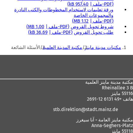
PDF
-ملف
957,40 kB
ورقة تعليمات لاستخدام المخطوطات والكتب النادرة
والمجموعات الخاصة
PDF
-ملف
1,12 MB
شروط تحويل القروض
PDF
-ملف
1,00 MB
طلب تحويل القروض
PDF
-ملف
36,69 kB
أنت
مكتبات مدينة ماينز
مكتبة المدينة العلمية
الأسئلة الشائعة
هنا
منطقة
القدم
مكتبة مدينة ماينز العلمية
Rheinallee 3 B
55116 ماينز
هاتف +49 6131 12-2691
stb.direktion
stadt.mainz
de
مكتبة ماينز العامة - آنا سيغرز
Anna-Seghers-Platz
55118 ماينز