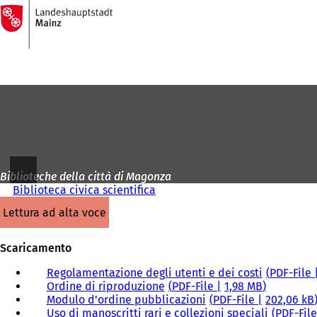
Alla
pagina
Vai al contenuto
iniziale
Biblioteche della città di Magonza
Biblioteca civica scientifica
lettura ad alta voce
Scaricamento
Regolamentazione degli utenti e dei costi
PDF
-File
Ordine di riproduzione
PDF
-File
1,98 MB
Modulo d'ordine pubblicazioni
PDF
-File
202,06 kB
Uso di manoscritti rari e collezioni speciali
PDF
-File