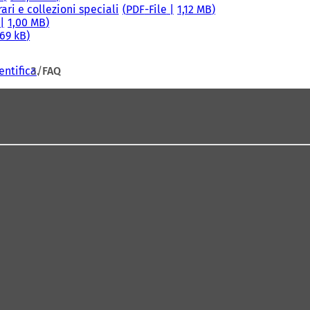
 rari e collezioni speciali
PDF
-File
1,12 MB
1,00 MB
,69 kB
entifica
FAQ