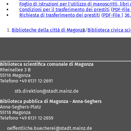
Foglio di istruzioni per l'utilizzo di manoscritti, libri
Condizioni per il trasferimento dei prestiti
PDF
-File
Richiesta di trasferimento dei prestiti
PDF
-File
36
Siete
Biblioteche della città di Magonza
Biblioteca civica sci
qui:
Area
dei
piedi
Biblioteca scientifica comunale di Magonza
Rheinallee 3 B
55116 Magonza
Telefono +49 6131 12-2691
stb.direktion
stadt.mainz
de
Biblioteca pubblica di Magonza - Anna-Seghers
Anna-Seghers-Platz
55118 Magonza
Telefono +49 6131 12-2659
oeffentliche.buecherei
stadt.mainz
de