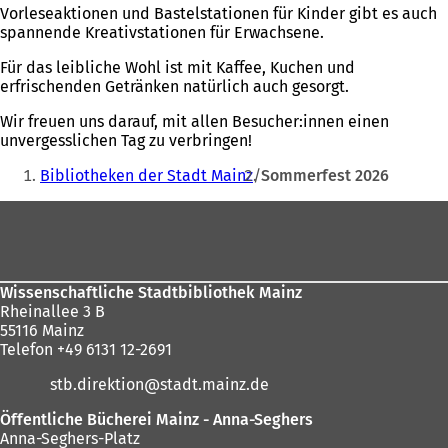
Vorleseaktionen und Bastelstationen für Kinder gibt es auch
spannende Kreativstationen für Erwachsene.
Für das leibliche Wohl ist mit Kaffee, Kuchen und
erfrischenden Getränken natürlich auch gesorgt.
Wir freuen uns darauf, mit allen Besucher:innen einen
unvergesslichen Tag zu verbringen!
Sie
Bibliotheken der Stadt Mainz
Sommerfest 2026
befinden
Fußbereich
sich
hier:
Wissenschaftliche Stadtbibliothek Mainz
Rheinallee 3 B
55116 Mainz
Telefon +49 6131 12-2691
stb.direktion
stadt.mainz
de
Öffentliche Bücherei Mainz - Anna-Seghers
Anna-Seghers-Platz