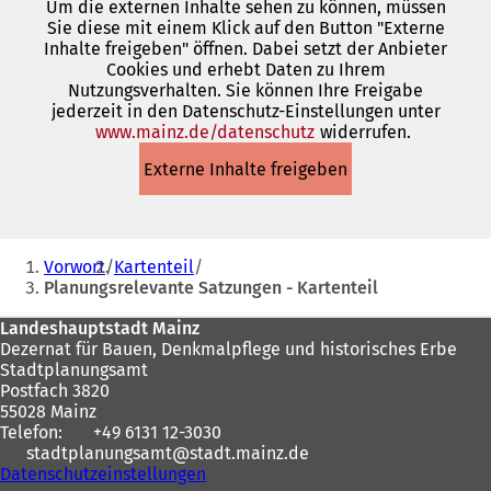
Um die externen Inhalte sehen zu können, müssen
Sie diese mit einem Klick auf den Button "Externe
Inhalte freigeben" öffnen. Dabei setzt der Anbieter
Cookies und erhebt Daten zu Ihrem
Nutzungsverhalten. Sie können Ihre Freigabe
jederzeit in den Datenschutz-Einstellungen unter
www.mainz.de/datenschutz
(Öffnet
widerrufen.
in
Externe Inhalte freigeben
einem
neuen
Tab)
Sie
Vorwort
Kartenteil
befinden
Planungsrelevante Satzungen - Kartenteil
sich
Fußbereich
Landeshauptstadt Mainz
hier:
Dezernat für Bauen, Denkmalpflege und historisches Erbe
Stadtplanungsamt
Postfach 3820
55028 Mainz
Telefon:
+49 6131 12-3030
stadtplanungsamt
stadt.mainz
de
Datenschutzeinstellungen