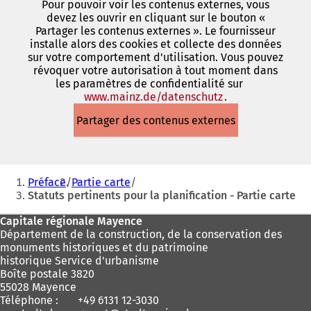
Pour pouvoir voir les contenus externes, vous
devez les ouvrir en cliquant sur le bouton «
Partager les contenus externes ». Le fournisseur
installe alors des cookies et collecte des données
sur votre comportement d'utilisation. Vous pouvez
révoquer votre autorisation à tout moment dans
les paramètres de confidentialité sur
www.mainz.de/datenschutz
(S'ouvre
.
dans
Partager des contenus externes
un
nouvel
onglet)
Vous
Préface
Partie carte
êtes
Statuts pertinents pour la planification - Partie carte
ici
Pied
Capitale régionale Mayence
:
Département de la construction, de la conservation des
de
monuments historiques et du patrimoine
page
historique Service d'urbanisme
Boîte postale 3820
55028 Mayence
Téléphone :
+49 6131 12-3030