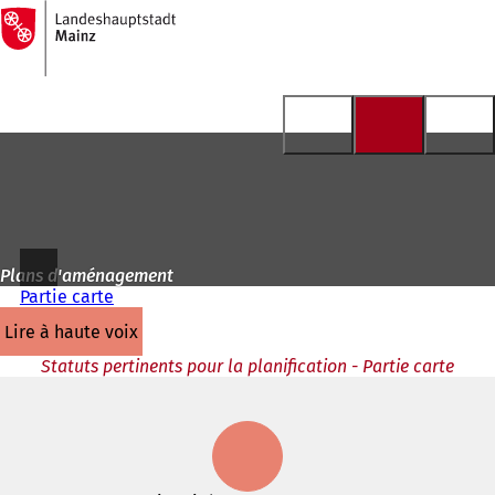
Vers
la
Accéder au contenu
page
d'accueil
Plans d'aménagement
Partie carte
lire à haute voix
Statuts pertinents pour la planification - Partie carte