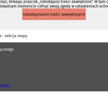
rzyć, klikając przycisk „Udostępnij treści zewnętrzne”. W tym
 dowolnym momencie cofnąć swoją zgodę w ustawieniach och
Udostępnianie treści zewnętrznych
a - sekcja mapy
rycznego
pności