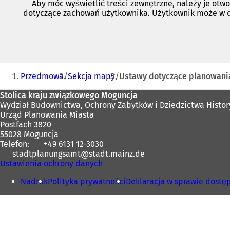
Aby móc wyświetlić treści zewnętrzne, należy je otwo
dotyczące zachowań użytkownika. Użytkownik może w
Jesteś
Przedmowa
Sekcja mapy
Ustawy dotyczące planowani
tutaj:
Obszar
Stolica kraju związkowego Moguncja
Wydział Budownictwa, Ochrony Zabytków i Dziedzictwa Histo
stóp
Urząd Planowania Miasta
Postfach 3820
55028 Moguncja
Telefon:
+49 6131 12-3030
stadtplanungsamt
stadt.mainz
de
Ustawienia ochrony danych
Nadruk
Polityka prywatności
Deklaracja w sprawie dostę