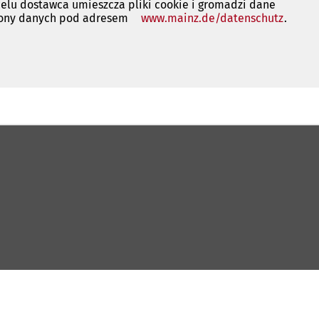
 celu dostawca umieszcza pliki cookie i gromadzi dane
rony danych pod adresem
www.mainz.de/datenschutz
(Otwie
.
się
w
nowej
karcie)