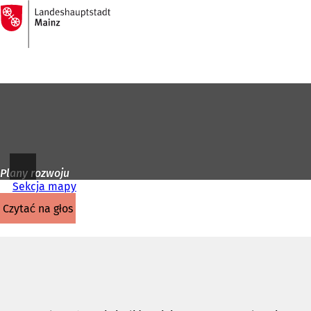
Do
strony
Przejdź do treści
głównej
Plany rozwoju
Sekcja mapy
czytać na głos