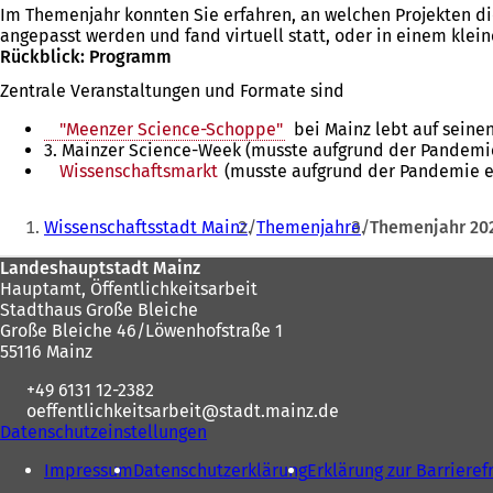
Im Themenjahr konnten Sie erfahren, an welchen Projekten di
angepasst werden und fand virtuell statt, oder in einem kle
Rückblick: Programm
Zentrale Veranstaltungen und Formate sind
"Meenzer Science-Schoppe"
bei Mainz lebt auf seinen
3. Mainzer Science-Week (musste aufgrund der Pandemie
Wissenschaftsmarkt
(musste aufgrund der Pandemie e
Sie
Wissenschaftsstadt Mainz
Themenjahre
Themenjahr 20
befinden
Fußbereich
Landeshauptstadt Mainz
sich
Hauptamt, Öffentlichkeitsarbeit
hier:
Stadthaus Große Bleiche
Große Bleiche 46/Löwenhofstraße 1
55116 Mainz
+49 6131 12-2382
oeffentlichkeitsarbeit
stadt.mainz
de
Datenschutzeinstellungen
Impressum
Datenschutzerklärung
Erklärung zur Barrieref