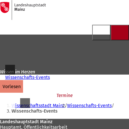
Zur
Startseite
Inhalt anspringen
Wissen im Herzen
Wissenschafts-Events
vorlesen
Termine
Sie
Wissenschaftsstadt Mainz
Wissenschafts-Events
befinden
Wissenschafts-Events
sich
Fußbereich
Landeshauptstadt Mainz
hier:
Hauptamt, Öffentlichkeitsarbeit