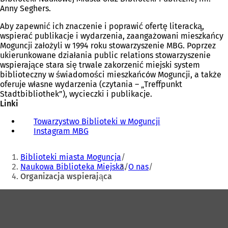
Anny Seghers.
Aby zapewnić ich znaczenie i poprawić ofertę literacką,
wspierać publikacje i wydarzenia, zaangażowani mieszkańcy
Moguncji założyli w 1994 roku stowarzyszenie MBG. Poprzez
ukierunkowane działania public relations stowarzyszenie
wspierające stara się trwale zakorzenić miejski system
biblioteczny w świadomości mieszkańców Moguncji, a także
oferuje własne wydarzenia (czytania – „Treffpunkt
Stadtbibliothek”), wycieczki i publikacje.
Linki
Towarzystwo Biblioteki w Moguncji
(
Instagram MBG
(
O
O
t
Jesteś
t
w
Biblioteki miasta Moguncja
w
i
tutaj:
Naukowa Biblioteka Miejska
O nas
i
e
Organizacja wspierająca
e
r
r
a
Obszar
a
s
stóp
s
i
i
ę
ę
w