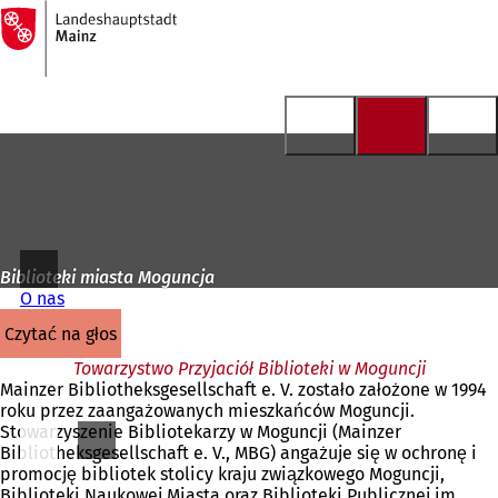
Do
strony
Przejdź do treści
głównej
Biblioteki miasta Moguncja
O nas
czytać na głos
Towarzystwo Przyjaciół Biblioteki w Moguncji
Mainzer Bibliotheksgesellschaft e. V. zostało założone w 1994
roku przez zaangażowanych mieszkańców Moguncji.
Stowarzyszenie Bibliotekarzy w Moguncji (Mainzer
Bibliotheksgesellschaft e. V., MBG) angażuje się w ochronę i
promocję bibliotek stolicy kraju związkowego Moguncji,
Biblioteki Naukowej Miasta oraz Biblioteki Publicznej im.