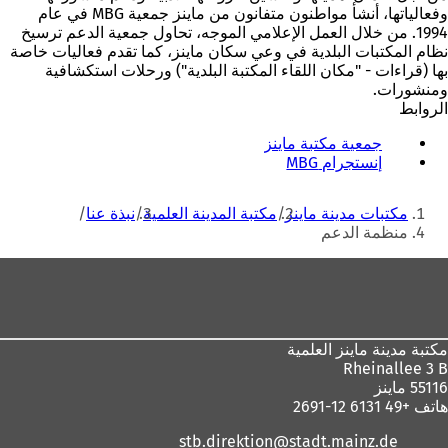
وفعالياتها، أنشأ مواطنون متفانون من ماينز جمعية MBG في عام
1994. من خلال العمل الإعلامي الموجه، تحاول جمعية الدعم ترسيخ
نظام المكتبات البلدية في وعي سكان ماينز، كما تقدم فعاليات خاصة
بها (قراءات - "مكان اللقاء المكتبة البلدية") ورحلات استكشافية
ومنشورات.
الروابط
جمعية مكتبة ماينز
(
إنستجرام MBG
(
ي
ي
ف
أنت
ف
ت
مكتبات مدينة ماينز
مكتبة المدينة العلمية
نبذة عنا
ت
ح
هنا
منظمة الدعم
ح
ف
ف
ي
منطقة
ي
ع
القدم
ع
ل
ل
ا
ا
م
مكتبة مدينة ماينز العلمية
م
ة
Rheinallee 3 B
ة
ت
55116 ماينز
ت
ب
هاتف +49 6131 12-2691
ب
و
و
ي
stb.direktion
stadt.mainz
de
ي
ب