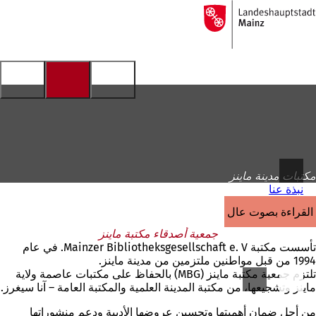
إلى
الصفحة
الانتقال إلى المحتوى
الرئيسية
مكتبات مدينة ماينز
نبذة عنا
القراءة بصوت عالٍ
جمعية أصدقاء مكتبة ماينز
تأسست مكتبة Mainzer Bibliotheksgesellschaft e. V. في عام
1994 من قبل مواطنين ملتزمين من مدينة ماينز.
تلتزم جمعية مكتبة ماينز (MBG) بالحفاظ على مكتبات عاصمة ولاية
ماينز وتشجيعها، من مكتبة المدينة العلمية والمكتبة العامة – آنا سيغرز.
من أجل ضمان أهميتها وتحسين عروضها الأدبية ودعم منشوراتها