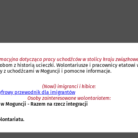
rmacyjna dotycząca pracy uchodźców w stolicy kraju związkow
bom z historią ucieczki. Wolontariusze i pracownicy etatowi 
cy z uchodźcami w Moguncji i pomocne informacje.
(Nowi) imigranci i kibice:
cyfrowy przewodnik dla imigrantów
(
Osoby zainteresowane wolontariatem:
O
 w Moguncji - Razem na rzecz integracji
t
w
i
lontariatu.
e
r
a