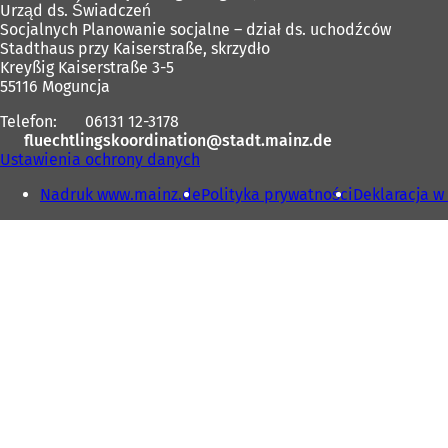
t
Urząd ds. Świadczeń
stóp
w
Socjalnych Planowanie socjalne – dział ds. uchodźców
i
Stadthaus przy Kaiserstraße, skrzydło
e
Kreyßig Kaiserstraße 3-5
r
55116 Moguncja
a
Telefon:
06131 12-3178
s
fluechtlingskoordination
stadt.mainz
de
i
Ustawienia ochrony danych
ę
w
Nadruk www.mainz.de
Polityka prywatności
Deklaracja w
n
o
w
e
j
k
a
r
c
i
e
)