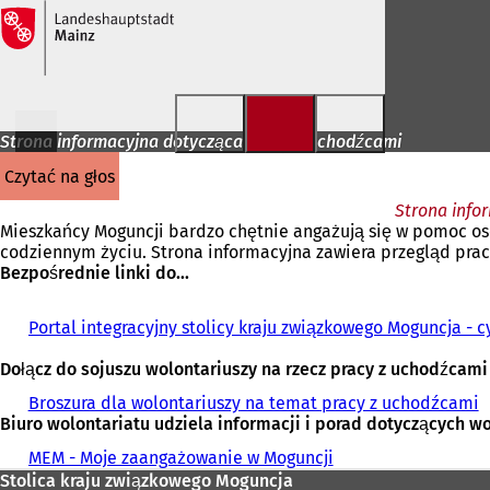
Przejdź do treści
Strona informacyjna dotycząca pracy z uchodźcami
czytać na głos
Strona info
Mieszkańcy Moguncji bardzo chętnie angażują się w pomoc oso
codziennym życiu. Strona informacyjna zawiera przegląd pra
Bezpośrednie linki do...
Portal integracyjny stolicy kraju związkowego Moguncja - 
Dołącz do sojuszu wolontariuszy na rzecz pracy z uchodźcami
Broszura dla wolontariuszy na temat pracy z uchodźcami
Biuro wolontariatu udziela informacji i porad dotyczących wo
MEM - Moje zaangażowanie w Moguncji
(
Obszar
O
Stolica kraju związkowego Moguncja