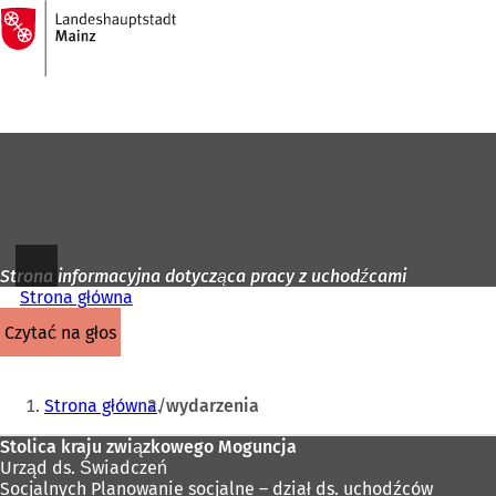
Do
strony
Przejdź do treści
głównej
Strona informacyjna dotycząca pracy z uchodźcami
Strona główna
czytać na głos
Jesteś
Strona główna
wydarzenia
tutaj:
Obszar
Stolica kraju związkowego Moguncja
Urząd ds. Świadczeń
stóp
Socjalnych Planowanie socjalne – dział ds. uchodźców