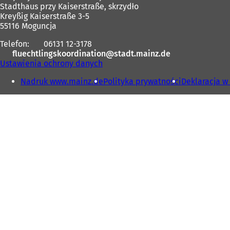
Stadthaus przy Kaiserstraße, skrzydło
Kreyßig Kaiserstraße 3-5
55116 Moguncja
Telefon:
06131 12-3178
fluechtlingskoordination
stadt.mainz
de
Ustawienia ochrony danych
Nadruk www.mainz.de
Polityka prywatności
Deklaracja w