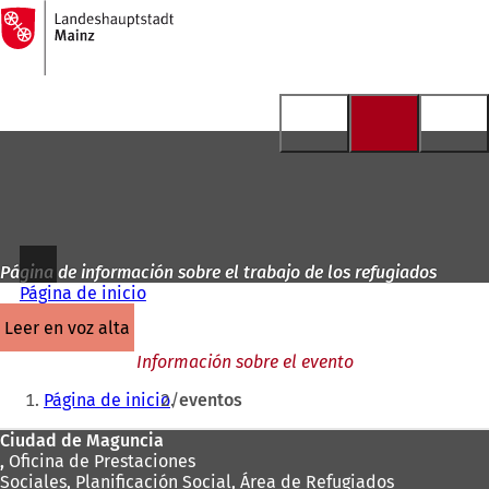
A
la
Saltar al contenido
página
de
inicio
Página de información sobre el trabajo de los refugiados
Página de inicio
leer en voz alta
Información sobre el evento
Estás
Página de inicio
eventos
aquí:
Zona
Ciudad de Maguncia
,
Oficina de Prestaciones
de
Sociales, Planificación Social, Área de Refugiados