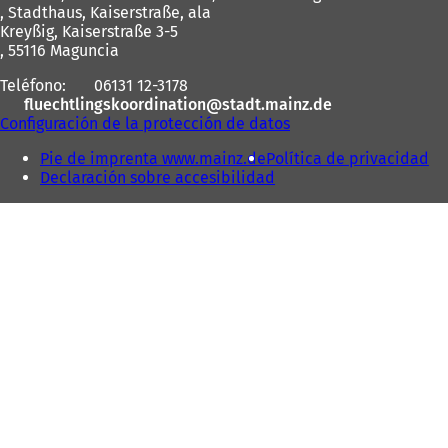
los
, Stadthaus, Kaiserstraße, ala
Kreyßig, Kaiserstraße 3-5
pies
, 55116 Maguncia
Teléfono:
06131 12-3178
fluechtlingskoordination
stadt.mainz
de
Configuración de la protección de datos
Pie de imprenta www.mainz.de
Política de privacidad
Declaración sobre accesibilidad