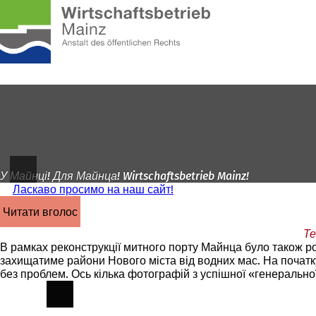
На
головну
Перейти до змісту
сторінку
У Майнці! Для Майнца! Wirtschaftsbetrieb Mainz!
Ласкаво просимо на наш сайт!
читати вголос
Те
В рамках реконструкції митного порту Майнца було також ро
захищатиме райони Нового міста від водних мас. На початк
без проблем. Ось кілька фотографій з успішної «генеральної