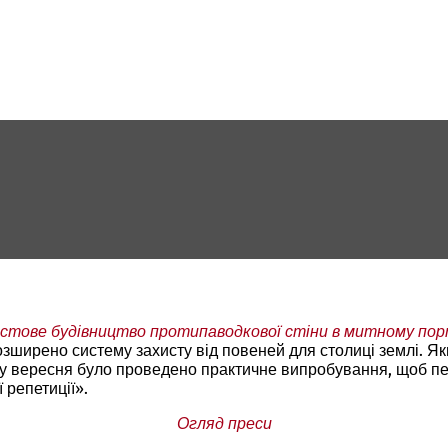
стове будівництво протипаводкової стіни в митному по
зширено систему захисту від повеней для столиці землі. Якщ
у вересня було проведено практичне випробування, щоб пере
 репетиції».
Огляд преси