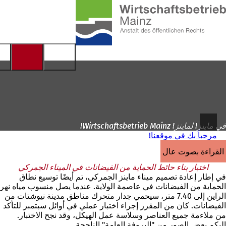
إلى
الصفحة
الانتقال إلى المحتوى
الرئيسية
في ماينز! لماينز! Wirtschaftsbetrieb Mainz!
مرحباً بك في موقعنا!
القراءة بصوت عالٍ
اختبار بناء حائط الحماية من الفيضانات في الميناء الجمركي
في إطار إعادة تصميم ميناء ماينز الجمركي، تم أيضًا توسيع نطاق
الحماية من الفيضانات في عاصمة الولاية. عندما يصل منسوب مياه نهر
الراين إلى 7.40 متر، سيحمي جدار متحرك مناطق مدينة نيوشتات من
الفيضانات. كان من المقرر إجراء اختبار عملي في أوائل سبتمبر للتأكد
من ملاءمة جميع العناصر وسلاسة عمل الهيكل، وقد نجح الاختبار.
إليكم بعض الصور من "البروفة العامة" الناجحة.