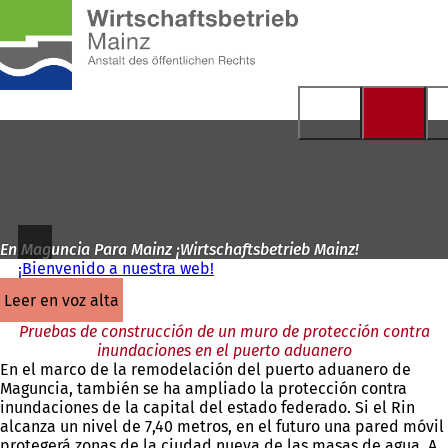
A
la
Saltar al contenido
página
de
inicio
En Maguncia Para Mainz ¡Wirtschaftsbetrieb Mainz!
¡Bienvenido a nuestra web!
leer en voz alta
Pruebas de construcción de un muro de protección contra
inundaciones en el puerto aduanero
En el marco de la remodelación del puerto aduanero de
Maguncia, también se ha ampliado la protección contra
inundaciones de la capital del estado federado. Si el Rin
alcanza un nivel de 7,40 metros, en el futuro una pared móvil
protegerá zonas de la ciudad nueva de las masas de agua. A