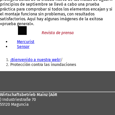
principios de septiembre se llevó a cabo una prueba
práctica para comprobar si todos los elementos encajan y si
el montaje funciona sin problemas, con resultados
satisfactorios. Aquí hay algunas imágenes de la exitosa
«prueba general».
Revista de prensa
Mercurist
(
Sensor
(
S
S
e
Estás
e
a
¡Bienvenido a nuestra web!
a
b
aquí:
Protección contra las inundaciones
b
r
r
e
Zona
e
e
de
e
n
n
u
los
u
n
Wirtschaftsbetrieb Mainz (AöR
pies
n
a
) Industriestraße 70
a
n
55120 Maguncia
n
u
u
e
e
v