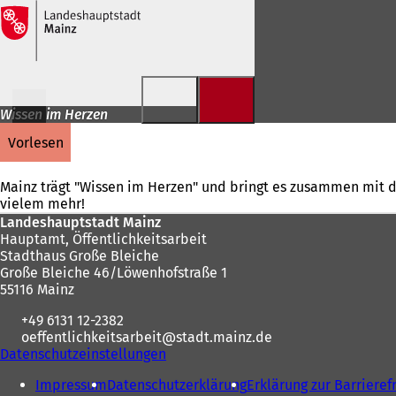
Inhalt anspringen
Wissen im Herzen
vorlesen
Mainz trägt "Wissen im Herzen" und bringt es zusammen mit 
vielem mehr!
Fußbereich
Landeshauptstadt Mainz
Hauptamt, Öffentlichkeitsarbeit
Stadthaus Große Bleiche
Große Bleiche 46/Löwenhofstraße 1
55116 Mainz
+49 6131 12-2382
oeffentlichkeitsarbeit
stadt.mainz
de
Datenschutzeinstellungen
Impressum
Datenschutzerklärung
Erklärung zur Barrieref