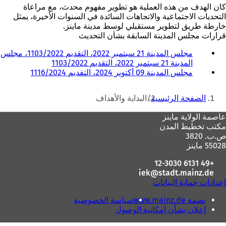
كان الهدف من هذه العملية هو تطوير مفهوم محدث، مع مراعاة
التحديات الاجتماعية والاتجاهات السائدة في السنوات الأخيرة، يمثل
خارطة طريق لتطوير مستقبلي لوسط مدينة ماينز.
قرارات مجلس المدينة السابقة بشأن التحديث
مجلس المدينة 21 سبتمبر 2022، التقديم 1103/2022، مجلس
المدينة 21 سبتمبر 2022، التقديم 1103/2022
(
مجلس المدينة 09 أكتوبر 2024، التقديم 1116/2024
ي
(
ف
ي
أنت
ت
ف
الصفحة الرئيسية
البداية والأهداف
ح
ت
هنا
ف
ح
منطقة
عاصمة الولاية ماينز
ي
ف
مكتب تخطيط المدن
القدم
ع
ي
ص.ب. 3820
ل
ع
55028 ماينز
ا
ل
م
ا
+49 6131 12-3030
ة
م
iek
stadt.mainz
de
ت
ة
إعدادات حماية البيانات
ب
ت
و
ب
بصمة www.mainz.de
سياسة الخصوصية
ي
و
إعلان بشأن إمكانية الوصول
ب
ي
ج
ب