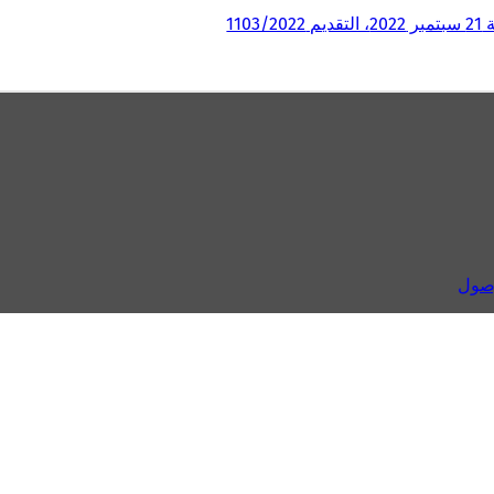
(
ي
ف
ت
ح
ف
ي
ع
ل
ا
م
ة
ت
وصول
ب
و
ي
ب
ج
د
ي
د
ة
)