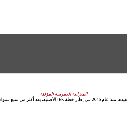
الميزانية العمومية المؤقتة
في عام 2022، درست إدارة مدينة ماينز بشكل مكثف التدابير التي تم