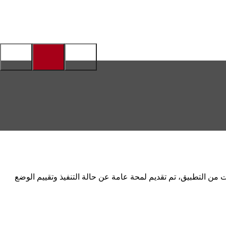
 تنفيذها منذ عام 2015 في إطار خطة IEK الأصلية. بعد أكثر من سبع سنوات من التطبيق، تم تقديم لمحة عامة عن حالة التنفيذ وتقييم الوضع