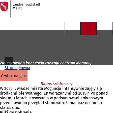
Do
strony
Przejdź do treści
głównej
Zintegrowana koncepcja rozwoju centrum Moguncji
Strona główna
czytać na głos
Bilans śródroczny
W 2022 r. władze miasta Moguncja intensywnie zajęły się
środkami pierwotnego IEK wdrażanymi od 2015 r. Po ponad
siedmiu latach stosowania w podsumowaniu okresowym
przedstawiono przegląd stanu wdrożenia oraz oceniono
status quo.
Pliki do pobrania