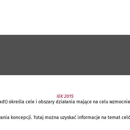
IEK 2015
dt) określa cele i obszary działania mające na celu wzmocni
nia koncepcji. Tutaj można uzyskać informacje na temat celó