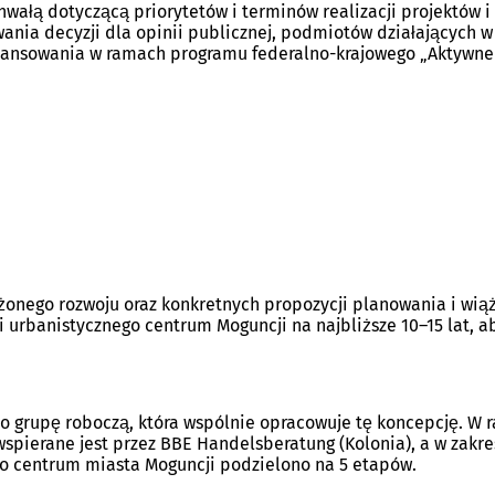
hwałą dotyczącą priorytetów i terminów realizacji projektów i
ania decyzji dla opinii publicznej, podmiotów działających w 
nansowania w ramach programu federalno-krajowego „Aktywne 
O
(
O
w
t
w
żonego rozwoju oraz konkretnych propozycji planowania i wią
e
i
 urbanistycznego centrum Moguncji na najbliższe 10–15 lat, ab
e
a
r
s
a
s
ę
i
o grupę roboczą, która wspólnie opracowuje tę koncepcję. W 
w
ę
spierane jest przez BBE Handelsberatung (Kolonia), a w zakres
n
w
o centrum miasta Moguncji podzielono na 5 etapów.
o
n