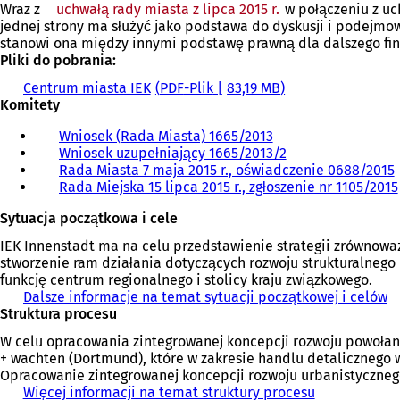
Wraz z
uchwałą rady miasta z lipca 2015 r.
w połączeniu z uc
jednej strony ma służyć jako podstawa do dyskusji i podejmow
stanowi ona między innymi podstawę prawną dla dalszego fi
Pliki do pobrania:
Centrum miasta IEK
PDF
-Plik
83,19 MB
Komitety
Wniosek (Rada Miasta) 1665/2013
(
Wniosek uzupełniający 1665/2013/2
O
(
Rada Miasta 7 maja 2015 r., oświadczenie 0688/2015
t
O
(
Rada Miejska 15 lipca 2015 r., zgłoszenie nr 1105/2015
w
t
i
w
t
Sytuacja początkowa i cele
e
i
r
e
i
IEK Innenstadt ma na celu przedstawienie strategii zrównowa
a
r
stworzenie ram działania dotyczących rozwoju strukturalnego i
s
a
r
funkcję centrum regionalnego i stolicy kraju związkowego.
i
s
Dalsze informacje na temat sytuacji początkowej i celów
ę
i
Struktura procesu
w
ę
i
n
w
W celu opracowania zintegrowanej koncepcji rozwoju powołan
o
n
+ wachten (Dortmund), które w zakresie handlu detalicznego w
w
o
Opracowanie zintegrowanej koncepcji rozwoju urbanistyczneg
e
w
Więcej informacji na temat struktury procesu