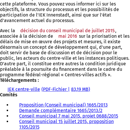
cette plateforme. Vous pouvez vous informer ici sur les
objectifs, la structure du processus et les possibilités de
participation de l'IEK Innenstadt, ainsi que sur l'état
d'avancement actuel du processus.
Avec la
décision du conseil municipal de juillet 2015
,
associée à la décision de
mai 2016
sur la priorisation et les
délais de mise en œuvre des projets et mesures, il existe
désormais un concept de développement qui, d'une part,
doit servir de base de discussion et de décision pour le
public, les acteurs du centre-ville et les instances politiques.
D'autre part, il constitue entre autres la condition juridique
préalable à la poursuite du financement dans le cadre du
programme fédéral-régional « Centres-villes actifs ».
Téléchargements :
IEK centre-ville
PDF
-Fichier
83,19 MB
Comités
Proposition (Conseil municipal) 1665/2013
(
Demande complémentaire 1665/2013/2
(
S
Conseil municipal 7 mai 2015, projet 0688/2015
S
'
(
Conseil municipal 15 juillet 2015, proposition
'
o
S
1105/2015
(
o
u
'