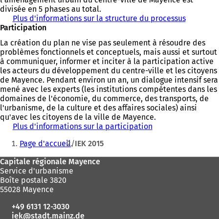
t
divisée en 5 phases au total.
)
Plus d'informations sur la structure du processus
Participation
La création du plan ne vise pas seulement à résoudre des
problèmes fonctionnels et conceptuels, mais aussi et surtout
à communiquer, informer et inciter à la participation active
les acteurs du développement du centre-ville et les citoyens
de Mayence. Pendant environ un an, un dialogue intensif sera
mené avec les experts (les institutions compétentes dans les
domaines de l'économie, du commerce, des transports, de
l'urbanisme, de la culture et des affaires sociales) ainsi
qu'avec les citoyens de la ville de Mayence.
Plus d'informations sur la participation
Vous
Page d'accueil
IEK 2015
êtes
Pied
Capitale régionale Mayence
ici
Service d'urbanisme
de
:
Boîte postale 3820
page
55028 Mayence
+49 6131 12-3030
iek
stadt.mainz
de