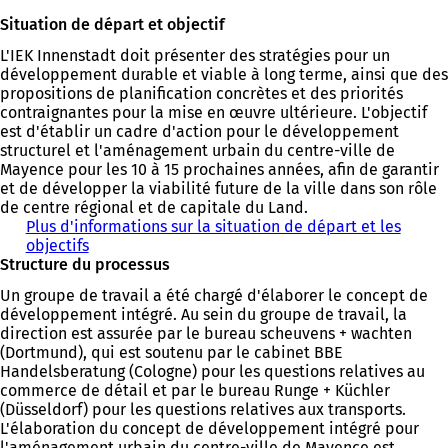
S
u
v
o
Situation de départ et objectif
'
v
r
u
o
r
e
v
L'IEK Innenstadt doit présenter des stratégies pour un
u
e
d
r
développement durable et viable à long terme, ainsi que des
v
d
a
e
propositions de planification concrètes et des priorités
r
a
n
d
contraignantes pour la mise en œuvre ultérieure. L'objectif
e
n
s
a
est d'établir un cadre d'action pour le développement
d
s
u
n
structurel et l'aménagement urbain du centre-ville de
a
u
n
s
Mayence pour les 10 à 15 prochaines années, afin de garantir
n
n
n
u
et de développer la viabilité future de la ville dans son rôle
s
n
o
n
de centre régional et de capitale du Land.
u
o
u
n
Plus d'informations sur la situation de départ et les
n
u
v
o
objectifs
n
v
e
u
Structure du processus
o
e
l
v
u
l
o
e
Un groupe de travail a été chargé d'élaborer le concept de
v
o
n
l
développement intégré. Au sein du groupe de travail, la
e
n
g
o
direction est assurée par le bureau scheuvens + wachten
l
g
l
n
(Dortmund), qui est soutenu par le cabinet BBE
o
l
e
g
Handelsberatung (Cologne) pour les questions relatives au
n
e
t
l
commerce de détail et par le bureau Runge + Küchler
g
t
)
e
(Düsseldorf) pour les questions relatives aux transports.
l
)
t
L'élaboration du concept de développement intégré pour
e
)
l'aménagement urbain du centre-ville de Mayence est