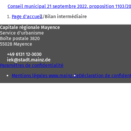
Conseil municipal 21 septembre 2022, proposition 1103/2
Vous
Page d'accueil
Bilan intermédiaire
êtes
Pied
Capitale régionale Mayence
ici
Service d'urbanisme
de
:
Boîte postale 3820
page
55028 Mayence
+49 6131 12-3030
iek
stadt.mainz
de
Paramètres de confidentialité
Mentions légales www.mainz.de
Déclaration de confident