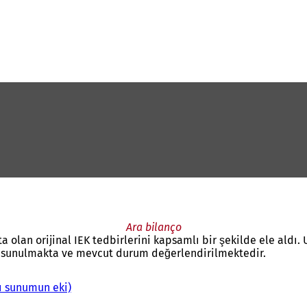
Ara bilanço
 olan orijinal IEK tedbirlerini kapsamlı bir şekilde ele aldı.
 sunulmakta ve mevcut durum değerlendirilmektedir.
ı sunumun eki)
(
Y