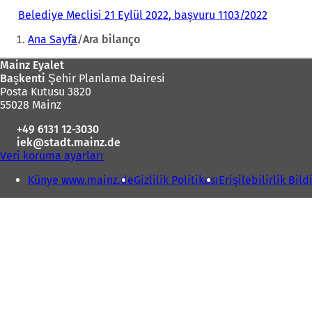
Belediye Meclisi 21 Eylül 2022, başvuru 1103/2022
(
Buradasınız:
Y
Ana Sayfa
Ara bilanço
e
n
Ayak
Mainz Eyalet
i
Başkenti
Şehir Planlama Dairesi
b
bölgesi
Posta Kutusu 3820
i
55028 Mainz
r
s
+49 6131 12-3030
e
iek
stadt.mainz
de
k
Veri koruma ayarları
m
e
Künye www.mainz.de
Gizlilik Politikası
Erişilebilirlik Bild
d
e
a
ç
ı
l
ı
r
)