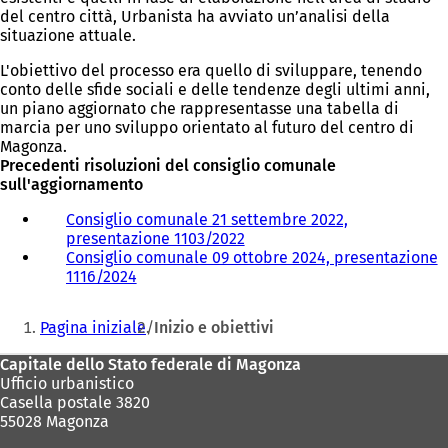
del centro città, Urbanista ha avviato un’analisi della
situazione attuale.
L'obiettivo del processo era quello di sviluppare, tenendo
conto delle sfide sociali e delle tendenze degli ultimi anni,
un piano aggiornato che rappresentasse una tabella di
marcia per uno sviluppo orientato al futuro del centro di
Magonza.
Precedenti risoluzioni del consiglio comunale
sull'aggiornamento
Consiglio comunale 21 settembre 2022,
presentazione 1103/2022
(
Consiglio comunale 09 ottobre 2024, presentazione
S
1116/2024
(
i
S
a
Siete
i
p
Pagina iniziale
Inizio e obiettivi
a
r
qui:
p
e
Area
Capitale dello Stato federale di Magonza
r
i
Ufficio urbanistico
dei
e
n
Casella postale 3820
i
u
piedi
55028 Magonza
n
n
u
a