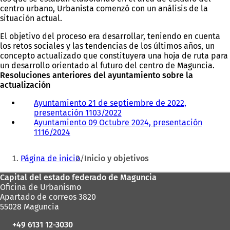
centro urbano, Urbanista comenzó con un análisis de la
situación actual.
El objetivo del proceso era desarrollar, teniendo en cuenta
los retos sociales y las tendencias de los últimos años, un
concepto actualizado que constituyera una hoja de ruta para
un desarrollo orientado al futuro del centro de Maguncia.
Resoluciones anteriores del ayuntamiento sobre la
actualización
Ayuntamiento 21 de septiembre de 2022,
presentación 1103/2022
(
Ayuntamiento 09 Octubre 2024, presentación
S
1116/2024
(
e
S
a
Estás
e
b
Página de inicio
Inicio y objetivos
a
r
aquí:
b
e
Zona
Capital del estado federado de Maguncia
r
e
Oficina de Urbanismo
de
e
n
Apartado de correos 3820
e
u
los
55028 Maguncia
n
n
pies
u
a
+49 6131 12-3030
n
n