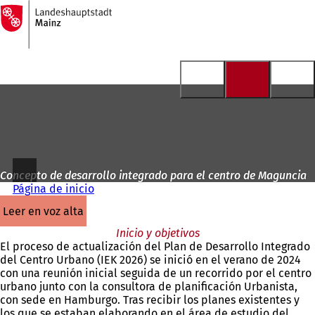
A
la
Saltar al contenido
página
de
inicio
Concepto de desarrollo integrado para el centro de Maguncia
Página de inicio
leer en voz alta
Inicio y objetivos
El proceso de actualización del Plan de Desarrollo Integrado
del Centro Urbano (IEK 2026) se inició en el verano de 2024
con una reunión inicial seguida de un recorrido por el centro
urbano junto con la consultora de planificación Urbanista,
con sede en Hamburgo. Tras recibir los planes existentes y
los que se estaban elaborando en el área de estudio del