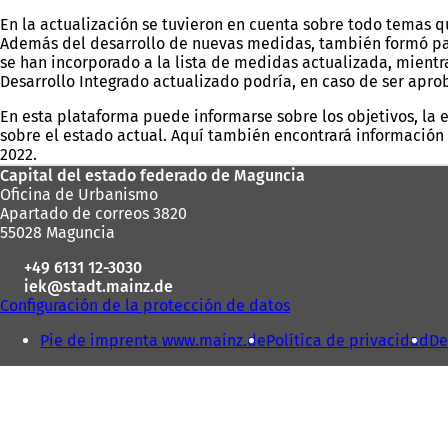
En la actualización se tuvieron en cuenta sobre todo temas 
Además del desarrollo de nuevas medidas, también formó part
se han incorporado a la lista de medidas actualizada, mientr
Desarrollo Integrado actualizado podría, en caso de ser aprob
En esta plataforma puede informarse sobre los objetivos, la e
sobre el estado actual. Aquí también encontrará información s
2022.
Zona
Capital del estado federado de Maguncia
Oficina de Urbanismo
de
Apartado de correos 3820
los
55028 Maguncia
pies
+49 6131 12-3030
iek
stadt.mainz
de
Configuración de la protección de datos
Pie de imprenta www.mainz.de
Política de privacidad
De