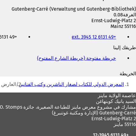
Gutenberg-Carré (Verwaltung und Gutenberg-Bibliothek)
الغرفة0.08
Ernst-Ludwig-Platz 2
55116 Mainz
الهاتف
+49 6131 12 ext. 3488
+49 6131 12 ext. 3945
والفاكس
وعنوان
طريقك إلينا
البريد
الإلكتروني
خريطة مفتوحة (خريطة الشارع المفتوح)
(
ي
ف
الخريطة
ت
أنت
ح
المعرض الدولي للكتاب لصغار الناشرين وكتب الفنانين
العارض
ف
هنا
ي
منطقة
عاصمة الولاية ماينز
ع
السيد يانيك كوبنهاغن
القدم
ل
مشارك في مشروع معرض ماينز للطباعة الصغيرة، جائزة V.O. Stomps
ا
Gutenberg-Carré (الإدارة ومكتبة غوتنبرغ)
م
Ernst-Ludwig-Platz 2
ة
55116 ماينز
ت
ب
+49 6131 12-3945