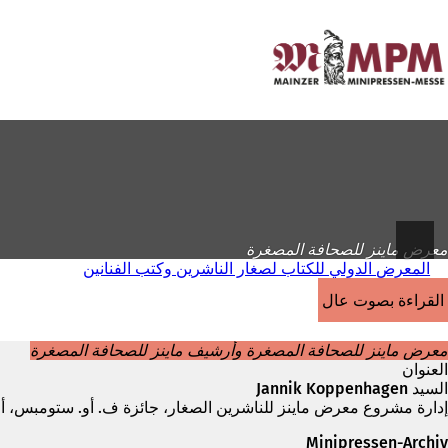
إلى
الصفحة
الانتقال إلى المحتوى
الرئيسية
معرض ماينز للصحافة المصغرة
المعرض الدولي للكتاب لصغار الناشرين وكتب الفنانين
القراءة بصوت عالٍ
معرض ماينز للصحافة المصغرة وأرشيف ماينز للصحافة المصغرة
العنوان
السيد Jannik Koppenhagen
إدارة مشروع معرض ماينز للناشرين الصغار، جائزة ف. أو. ستومبس، أ
Minipressen-Archiv