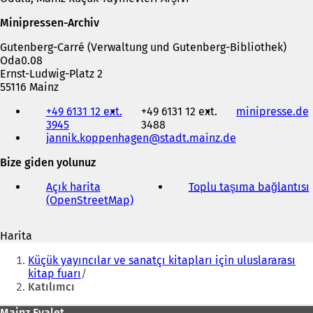
Minipressen-Archiv
Gutenberg-Carré (Verwaltung und Gutenberg-Bibliothek)
Oda0.08
Ernst-Ludwig-Platz 2
55116 Mainz
Telefon,
+49 6131 12 ext.
+49 6131 12 ext.
minipresse.de
(
faks
3945
3488
ve
jannik.koppenhagen
stadt.mainz
de
e-
posta
Bize giden yolunuz
i
adresi
Açık harita
Toplu taşıma bağlantısı
(
i
(OpenStreetMap)
(
r
Y
e
Harita
n
i
Buradasınız:
i
Küçük yayıncılar ve sanatçı kitapları için uluslararası
b
i
kitap fuarı
i
Katılımcı
r
s
Mainz Eyalet