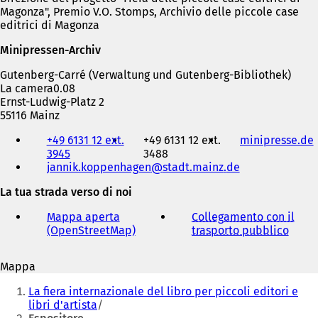
Magonza", Premio V.O. Stomps, Archivio delle piccole case
editrici di Magonza
Minipressen-Archiv
Gutenberg-Carré (Verwaltung und Gutenberg-Bibliothek)
La camera0.08
Ernst-Ludwig-Platz 2
55116 Mainz
Telefono,
+49 6131 12 ext.
+49 6131 12 ext.
minipresse.de
(
fax
3945
3488
e
jannik.koppenhagen
stadt.mainz
de
i
indirizzo
e-
La tua strada verso di noi
mail
r
Mappa aperta
Collegamento con il
(OpenStreetMap)
(
trasporto pubblico
(
i
S
S
i
i
Mappa
a
a
Siete
p
p
La fiera internazionale del libro per piccoli editori e
r
r
qui:
libri d'artista
e
e