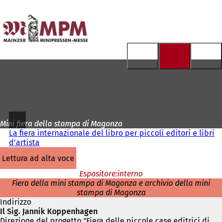
Alla
pagina
Vai al contenuto
iniziale
Mini fiera della stampa di Magonza
La fiera internazionale del libro per piccoli editori e libri
d'artista
lettura ad alta voce
Espositore:interno
Fiera della mini stampa di Magonza e archivio della mini
stampa di Magonza
Indirizzo
Il Sig. Jannik Koppenhagen
Direzione del progetto "Fiera delle piccole case editrici di