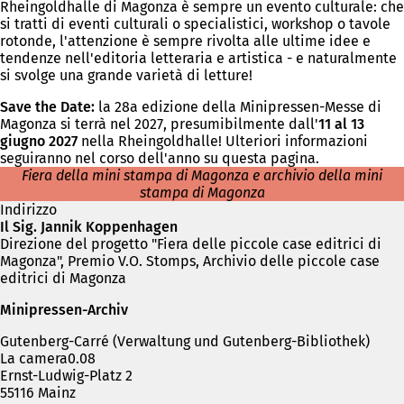
Rheingoldhalle di Magonza è sempre un evento culturale: che
si tratti di eventi culturali o specialistici, workshop o tavole
rotonde, l'attenzione è sempre rivolta alle ultime idee e
tendenze nell'editoria letteraria e artistica - e naturalmente
si svolge una grande varietà di letture!
Save the Date:
la 28a edizione della Minipressen-Messe di
Magonza si terrà nel 2027, presumibilmente dall'
11 al 13
giugno 2027
nella Rheingoldhalle! Ulteriori informazioni
seguiranno nel corso dell'anno su questa pagina.
Fiera della mini stampa di Magonza e archivio della mini
stampa di Magonza
Indirizzo
Il Sig. Jannik Koppenhagen
Direzione del progetto "Fiera delle piccole case editrici di
Magonza", Premio V.O. Stomps, Archivio delle piccole case
editrici di Magonza
Minipressen-Archiv
Gutenberg-Carré (Verwaltung und Gutenberg-Bibliothek)
La camera0.08
Ernst-Ludwig-Platz 2
55116 Mainz