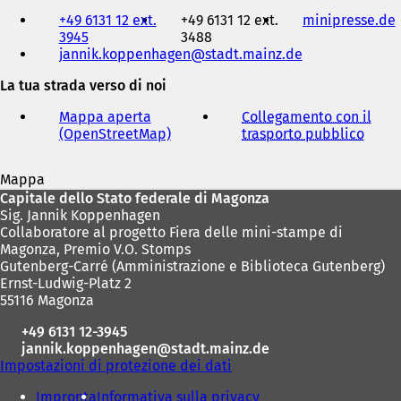
Telefono,
+49 6131 12 ext.
+49 6131 12 ext.
minipresse.de
(
fax
3945
3488
e
jannik.koppenhagen
stadt.mainz
de
i
indirizzo
e-
La tua strada verso di noi
mail
r
Mappa aperta
Collegamento con il
(OpenStreetMap)
(
trasporto pubblico
(
i
S
S
i
i
Mappa
a
a
Area
Capitale dello Stato federale di Magonza
p
p
Sig. Jannik Koppenhagen
r
r
dei
Collaboratore al progetto Fiera delle mini-stampe di
e
e
piedi
Magonza, Premio V.O. Stomps
i
i
Gutenberg-Carré (Amministrazione e Biblioteca Gutenberg)
n
n
Ernst-Ludwig-Platz 2
u
u
55116 Magonza
n
n
a
a
+49 6131 12-3945
n
n
jannik.koppenhagen
stadt.mainz
de
u
u
Impostazioni di protezione dei dati
o
o
v
v
Impronta
Informativa sulla privacy