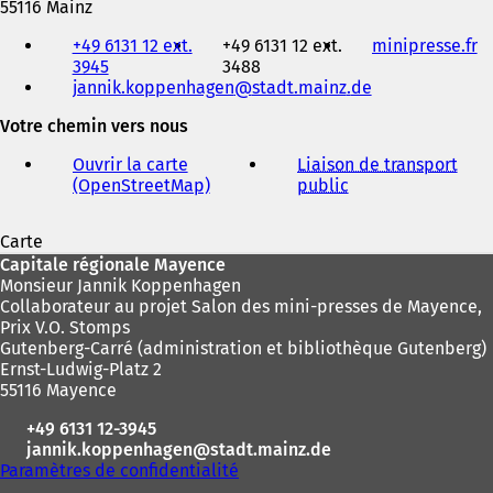
55116 Mainz
Téléphone,
+49 6131 12 ext.
+49 6131 12 ext.
minipresse.fr
(
fax
3945
3488
S
et
jannik.koppenhagen
stadt.mainz
de
'
adresse
o
électronique
Votre chemin vers nous
u
v
Ouvrir la carte
Liaison de transport
r
(OpenStreetMap)
(
public
(
e
S
S
d
'
'
a
Carte
o
o
n
Pied
Capitale régionale Mayence
u
u
s
Monsieur Jannik Koppenhagen
v
v
de
u
Collaborateur au projet Salon des mini-presses de Mayence,
r
r
n
page
Prix V.O. Stomps
e
e
n
Gutenberg-Carré (administration et bibliothèque Gutenberg)
d
d
o
Ernst-Ludwig-Platz 2
a
a
u
55116 Mayence
n
n
v
s
s
e
+49 6131 12-3945
u
u
l
jannik.koppenhagen
stadt.mainz
de
n
n
o
Paramètres de confidentialité
n
n
n