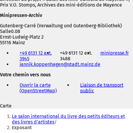
Prix V.O. Stomps, Archives des mini-éditions de Mayence
Minipressen-Archiv
Gutenberg-Carré (Verwaltung und Gutenberg-Bibliothek)
Salle0.08
Ernst-Ludwig-Platz 2
55116 Mainz
Téléphone,
+49 6131 12 ext.
+49 6131 12 ext.
minipresse.fr
(
fax
3945
3488
S
et
jannik.koppenhagen
stadt.mainz
de
'
adresse
o
électronique
Votre chemin vers nous
u
v
Ouvrir la carte
Liaison de transport
r
(OpenStreetMap)
(
public
(
e
S
S
d
'
'
a
Carte
o
o
n
Vous
u
u
s
Le salon international du livre des petits éditeurs et
v
v
êtes
u
des livres d'artistes
r
r
n
Exposant
ici
e
e
n