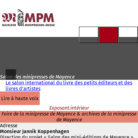
Vers
la
Accéder au contenu
page
d'accueil
Salon des minipresses de Mayence
Le salon international du livre des petits éditeurs et des
livres d'artistes
lire à haute voix
Exposant:intérieur
Foire de la minipresse de Mayence & archives de la minipresse
de Mayence
Adresse
Monsieur Jannik Koppenhagen
Direction du projet « Salon des mini-éditions de Mayence »,