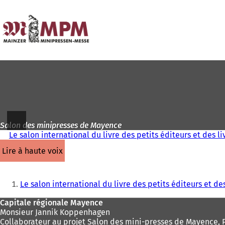
Vers
la
Accéder au contenu
page
d'accueil
Salon des minipresses de Mayence
Le salon international du livre des petits éditeurs et des li
lire à haute voix
Vous
Le salon international du livre des petits éditeurs et des
êtes
Pied
Capitale régionale Mayence
ici
Monsieur Jannik Koppenhagen
de
:
Collaborateur au projet Salon des mini-presses de Mayence, P