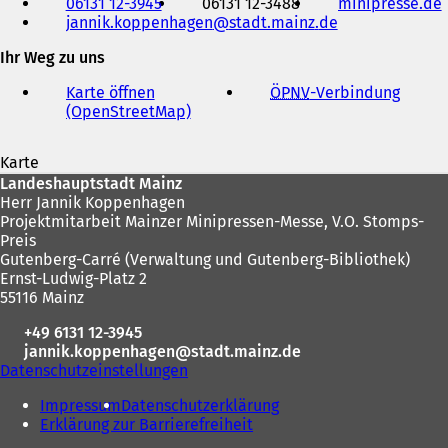
06131 12-3945
06131 12-3488
minipresse.de
(
Fax
jannik.koppenhagen
stadt.mainz
de
und
f
E-
Ihr Weg zu uns
f
Mail-
Adresse
Karte öffnen
ÖPNV
-Verbindung
(
(OpenStreetMap)
(
Ö
t
Ö
f
i
f
f
Karte
f
n
Fußbereich
Landeshauptstadt Mainz
n
e
i
Herr Jannik Koppenhagen
e
t
Projektmitarbeit Mainzer Minipressen-Messe, V.O. Stomps-
t
i
Preis
i
n
Gutenberg-Carré (Verwaltung und Gutenberg-Bibliothek)
n
e
Ernst-Ludwig-Platz 2
e
i
55116 Mainz
i
n
n
e
+49 6131 12-3945
e
m
jannik.koppenhagen
stadt.mainz
de
m
n
Datenschutzeinstellungen
n
e
e
u
Impressum
Datenschutzerklärung
u
e
)
Erklärung zur Barrierefreiheit
e
n