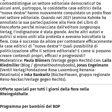
contraddistingue un settore editoriale democratico? Da
alcuni anni, purtroppo, le cosiddette case editrici della
"nuova destra" hanno nuovamente conquistato un posto fisso
nel settore editoriale. Quando nel 2021 Jasmina Kuhnke ha
annullato la sua partecipazione alla Fiera del Libro di
Francoforte perché minacciata dall’editore Jungeuropa
Verlag, l’indignazione è stata grande. Anche altri autori e
autrici si erano uniti alla protesta e avevano boicottato la
fiera. Cosa è successo da allora per contrastare efficacemente
le case editrici di “nuova destra”? Quali possibilità di
politicizzazione offre il settore editoriale? E come si possono
creare contenuti propri, efficaci e progressisti?
Moderatrice:
Paula Blömers
(Verlage gegen Rechts) Con:
Laila
Riedmiller
(Blog / @notwithoutmybooks),
Jonas Engelmann
(Ventil Verlag/Fondazione Rosa Luxemburg Renania-
Palatinato) e
Inka Bankwitz
(BücherFrauen, gruppo regionale
Reno-Neckar/Verlage gegen Rechts).
Offerte speciali per tutti i giorni della fiera nella
Rheingoldhalle
Programma per bambini del BDP