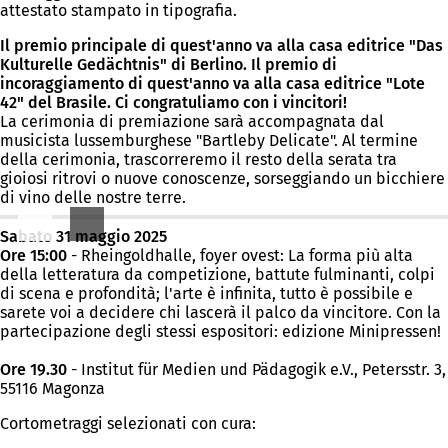
attestato stampato in tipografia.
Il premio principale di quest'anno va alla casa editrice "Das
Kulturelle Gedächtnis" di Berlino. Il premio di
incoraggiamento di quest'anno va alla casa editrice "Lote
42" del Brasile. Ci congratuliamo con i vincitori!
La cerimonia di premiazione sarà accompagnata dal
musicista lussemburghese "Bartleby Delicate". Al termine
della cerimonia, trascorreremo il resto della serata tra
gioiosi ritrovi o nuove conoscenze, sorseggiando un bicchiere
di vino delle nostre terre.
Sabato 31 maggio 2025
Ore 15:00
- Rheingoldhalle, foyer ovest: La forma più alta
della letteratura da competizione, battute fulminanti, colpi
di scena e profondità; l'arte è infinita, tutto è possibile e
sarete voi a decidere chi lascerà il palco da vincitore. Con la
partecipazione degli stessi espositori: edizione Minipressen!
Ore 19.30
- Institut für Medien und Pädagogik e.V., Petersstr. 3,
55116 Magonza
Cortometraggi selezionati con cura: