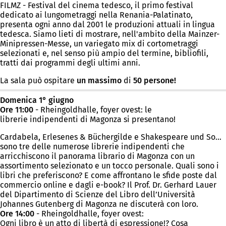
FILMZ - Festival del cinema tedesco, il primo festival
dedicato ai lungometraggi nella Renania-Palatinato,
presenta ogni anno dal 2001 le produzioni attuali in lingua
tedesca. Siamo lieti di mostrare, nell'ambito della Mainzer-
Minipressen-Messe, un variegato mix di cortometraggi
selezionati e, nel senso più ampio del termine, bibliofili,
tratti dai programmi degli ultimi anni.
La sala può ospitare
un
massimo
di
50 persone!
Domenica 1° giugno
Ore 11:00
- Rheingoldhalle, foyer ovest: le
librerie indipendenti di Magonza si presentano!
Cardabela, Erlesenes & Büchergilde e Shakespeare und So…
sono tre delle numerose librerie indipendenti che
arricchiscono il panorama librario di Magonza con un
assortimento selezionato e un tocco personale. Quali sono i
libri che preferiscono? E come affrontano le sfide poste dal
commercio online e dagli e-book? Il Prof. Dr. Gerhard Lauer
del Dipartimento di Scienze del Libro dell’Università
Johannes Gutenberg di Magonza ne discuterà con loro.
Ore 14:00
- Rheingoldhalle, foyer ovest:
Ogni libro è un atto di libertà di espressione!? Cosa