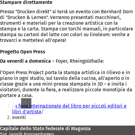
Stampare direttamente
Presso "Drucken direkt" si terrà un evento con Bernhard Dorn
di "Drucken & Lernen". Verranno presentati macchinari,
strumenti e materiali per la creazione artistica con la
stampa e la carta. Stampa con torchi manuali, in particolare
stampa su cartoni del latte con colori su linoleum: venite a
trovarci e mettetevi all'opera!
Progetto Open Press
Da venerdì a domenica
– Foyer, Rheingoldhalle:
l’Open Press Project porta la stampa artistica in rilievo e in
piano in ogni studio, sul tavolo della cucina, all’aperto o in
classe grazie a una mini-pressa stampata in 3D – e invita i
visitatori, durante la fiera, a realizzare piccole monotipie da
portare a casa.
Siete
La fiera internazionale del libro per piccoli editori e
qui:
libri d'artista
eventi
Area
Capitale dello Stato federale di Magonza
Sig. Jannik Koppenhagen