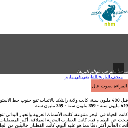
إلى
الصفحة
الانتقال إلى المحتوى
الرئيسية
مرحباً بكم في عوالم البرية!
متحف التاريخ الطبيعي في ماينز
القراءة بصوت عالٍ
قبل 400 مليون سنة، كانت ولاية راينلاند بالاتينات تقع جنوب خط الاستواء وكانت مغطاة بالكامل تقريباً ببحر استوائي.
419 مليون سنة - 359 مليون سنة - 359 مليون سنة
كانت الحياة في البحر متنوعة. كانت الأسماك الغريبة والحبار البدائي ت
تبحث عن الطعام فيه. كانت العقارب البحرية العملاقة، أكبر المفصلي
أنحاء العالم أكثر دفئًا مما هو عليه اليوم. كانت القطبان خاليتين من 