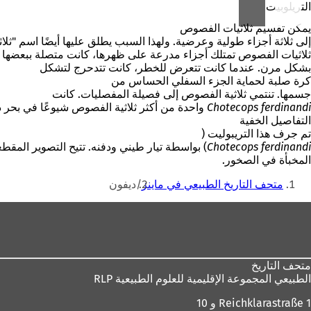
التريلوبيت
يمكن تقسيم ثلاثيات الفصوص
إلى ثلاثة أجزاء طولية وعرضية. ولهذا السبب يطلق عليها أيضًا اسم "ثلا
ثلاثيات الفصوص تمتلك أجزاء مدرعة على ظهرها، كانت متصلة ببعضها 
بشكل مرن. عندما كانت تتعرض للخطر، كانت تتدحرج لتشكل
كرة صلبة لحماية الجزء السفلي الحساس من
جسمها. تنتمي ثلاثية الفصوص إلى فصيلة المفصليات. كانت
Chotecops ferdinandi
واحدة من أكثر ثلاثية الفصوص شيوعًا في بحر د
التفاصيل الخفية
تم جرف هذا التريبوليت (
Chotecops ferdinandi
) بواسطة تيار طيني ودفنه. تتيح التصوير المق
المخبأة في الصخور.
أنت
متحف التاريخ الطبيعي في ماينز
ديفون
هنا
منطقة
القدم
متحف التاريخ
الطبيعي
المجموعة الإقليمية للعلوم الطبيعية RLP
Reichklarastraße 1 و 10