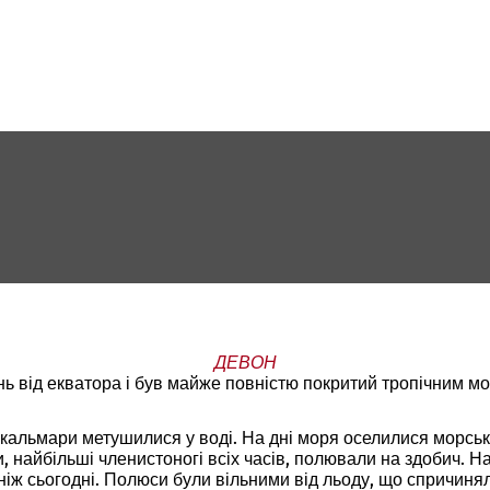
ДЕВОН
ь від екватора і був майже повністю покритий тропічним м
кальмари метушилися у воді. На дні моря оселилися морські л
ни, найбільші членистоногі всіх часів, полювали на здобич. Н
 ніж сьогодні. Полюси були вільними від льоду, що спричиня