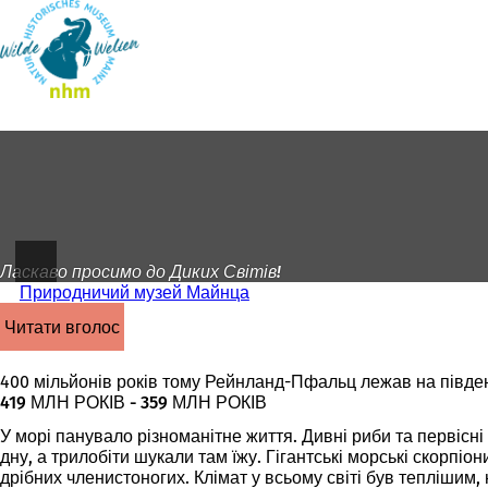
На
головну
Перейти до змісту
сторінку
Ласкаво просимо до Диких Світів!
Природничий музей Майнца
читати вголос
400 мільйонів років тому Рейнланд-Пфальц лежав на півден
419 МЛН РОКІВ - 359 МЛН РОКІВ
У морі панувало різноманітне життя. Дивні риби та первісні 
дну, а трилобіти шукали там їжу. Гігантські морські скорпіо
дрібних членистоногих. Клімат у всьому світі був теплішим,