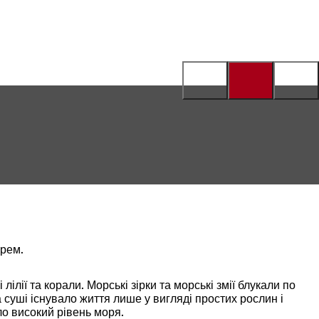
орем.
ілії та корали. Морські зірки та морські змії блукали по
а суші існувало життя лише у вигляді простих рослин і
ло високий рівень моря.