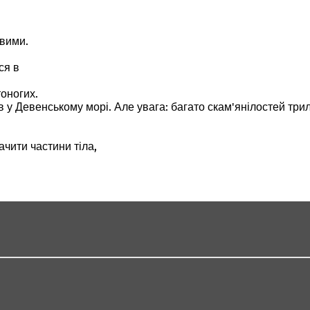
евими.
ся в
оногих.
у Девенському морі. Але увага: багато скам'янілостей трило
чити частини тіла,