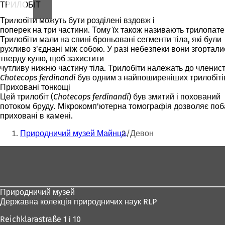
ТРИЛОБІТ
Трилобіти можуть бути розділені вздовж і
поперек на три частини. Тому їх також називають трилопат
Трилобіти мали на спині броньовані сегменти тіла, які були
рухливо з'єднані між собою. У разі небезпеки вони згортали
тверду кулю, щоб захистити
чутливу нижню частину тіла. Трилобіти належать до членист
Chotecops ferdinandi
був одним з найпоширеніших трилобітів 
Приховані тонкощі
Цей трилобіт (
Chotecops ferdinandi
) був змитий і похований
потоком бруду. Мікрокомп'ютерна томографія дозволяє поба
приховані в камені.
Ти
Природничий музей Майнца
Девон
тут:
Зона
для
ніг
Природничий музей
Державна колекція природничих наук RLP
Reichklarastraße 1 і 10