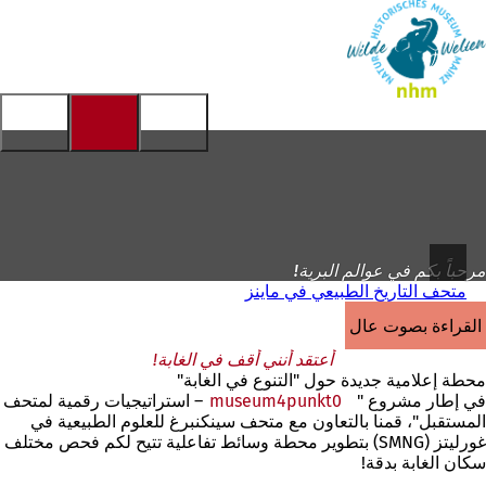
إلى
الصفحة
الانتقال إلى المحتوى
الرئيسية
مرحباً بكم في عوالم البرية!
متحف التاريخ الطبيعي في ماينز
القراءة بصوت عالٍ
أعتقد أنني أقف في الغابة!
محطة إعلامية جديدة حول "التنوع في الغابة"
في إطار مشروع "
museum4punkt0
(يفتح
– استراتيجيات رقمية لمتحف
في
المستقبل"، قمنا بالتعاون مع متحف سينكنبرغ للعلوم الطبيعية في
علامة
غورليتز (SMNG) بتطوير محطة وسائط تفاعلية تتيح لكم فحص مختلف
سكان الغابة بدقة!
تبويب
جديدة)