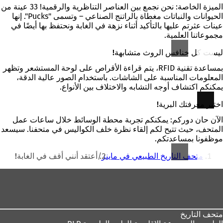
الميزة الخاصة: نحن نجمع بين العناصر التناظرية والرقمية! 33 عينة من
الحيوانات والنباتات مغطاة بالراتنج الصناعي – وتسمى "Pucks". إنها
عينات عثرتم عليها بالتأكيد أثناء نزهة في الغابة ونحتفظ بها أيضًا في
مجموعاتنا العلمية.
ليست كل خنافس الروث متشابهة!
بمساعدة تقنية RFID، يتم قراءة الأقراص على لوحة المستشعر وتظهر
المعلومات المناسبة على الشاشات. باستخدام الصور عالية الدقة،
يمكنكم اكتشاف أوجه التشابه والاختلاف بين الأنواع.
اختبر معرفتك البرية!
الآن حان دوركم: يمكنكم تجربة محطة الوسائط خلال ساعات عمل
المتحف، حيث تتيح لكم إلقاء نظرة خلف الكواليس في متحفنا. سيسعد
موظفونا بمساعدتكم.
أنت
متحف التاريخ الطبيعي في ماينز
أعتقد أنني أقف في الغابة!
هنا
منطقة
القدم
متحف التاريخ