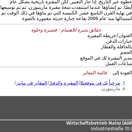
خطوة عبر التاريخ، إذا جاز التعبير. لكن المقبرة تاريخية بشكل عام
أيضًا. تم إنشاؤها عندما استنفدت سعة مقبرة مارينبورن، ثم تم توسيعها
في نهاية القرن التاسع عشر. الكنيسة التي تم بناؤها في ذلك الوقت تم
استبدالها منذ عام 2006 بقاعة جنازة حديثة مغمورة بالضوء.
حقائق مثيرة للاهتمام - قصيرة وحلوة
العنوان/خريطة المقبرة
خيارات الدفن
بالحافلة والقطار
الحجم
مدير المقبرة لك في الموقع
ساعات العمل
العودة إلى
قائمة المقابر
أنت
مرحباً بك في موقعنا!
المقبرة والدفن
المقابر في ماينز
هنا
مارينبورن
منطقة
القدم
Wirtschaftsbetrieb Mainz (AöR
) Industriestraße 70