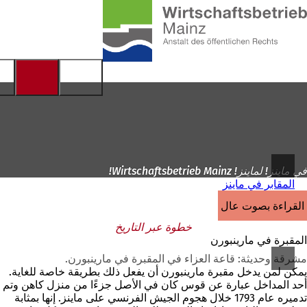
إلى
الصفحة
الانتقال إلى المحتوى
الرئيسية
في ماينز! لماينز! Wirtschaftsbetrieb Mainz!
المقابر في ماينز
القراءة بصوت عالٍ
خطوة عبر التاريخ
المقبرة في مارينبورن
مشرقة وحديثة: قاعة العزاء في المقبرة في مارينبورن.
يمكن لمن يدخل مقبرة مارينبورن أن يفعل ذلك بطريقة خاصة للغاية.
أحد المداخل عبارة عن قوس كان في الأصل جزءًا من منزل كاهن وتم
تدميره عام 1793 خلال هجوم الجيش الفرنسي على ماينز. إنها بمثابة